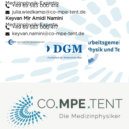
Me­di­zin­phy­sik-Ex­per­tin
+49 69 583 000 414
julia.wiedkamp@co-mpe-tent.de
Key­van Mir Amidi Nami­ni
Me­di­zin­phy­sik-Ex­per­te
+49 69 583 000 417
keyvan.namini@co-mpe-tent.de