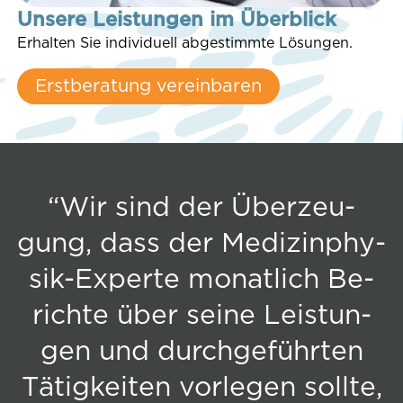
Unsere Leistungen im Überblick
Er­hal­ten Sie in­di­vi­du­ell ab­ge­stimm­te Lösungen.
Erst­be­ra­tung vereinbaren
“Wir sind der Über­zeu­
gung, dass der Me­di­zin­phy­
sik-Ex­per­te mo­nat­lich Be­
rich­te über seine Leis­tun­
gen und durch­ge­führ­ten
Tä­tig­kei­ten vor­le­gen soll­te,