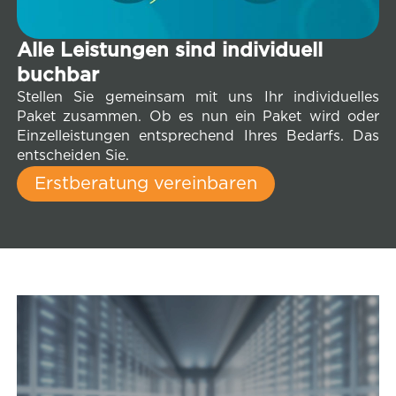
Alle Leistungen sind individuell
buchbar
Stel­len Sie ge­mein­sam mit uns Ihr in­di­vi­du­el­les
Paket zu­sam­men. Ob es nun ein Paket wird oder
Ein­zel­leis­tun­gen ent­spre­chend Ihres Be­darfs. Das
ent­schei­den Sie.
Erst­be­ra­tung vereinbaren