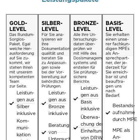
Leistungspakete
GOLD-
SILBER-
BRONZE-
BASIS-
LEVEL
LEVEL
LEVEL
LEVEL
Das Rund­um-
Für Sie ana­
Alle Ihre Un­
Sie er­hal­ten
Sorg­los-
ly­sie­ren wir
ter­su­chungs­
einen un­se­
Paket. Egal
Ihre
da­ten über­
rer fach­kun­
wel­che Her­
Dokumentations­
prü­fen wir
di­gen MPEs
aus­for­de­rung
qualität und
mit Hilfe des
als An­
auf Sie zu­
be­ra­ten Sie
Dosismanagement­
sprech­part­
kommt, wir
zu An­pas­sun­
systems und
ner, der je­
ste­hen Ihnen
gen sowie
er­stel­len für
der­zeit für
mit un­se­rem
bei der Vor­
Sie prü­fungs­
Sie er­reich­
kom­pe­ten­ten
be­rei­tung auf
si­che­re
bar ist und
Team
be­hörd­li­che
Berichte.
be­auf­tra­
zur Seite.
Prüfungen.
gen uns
Leis­tun­
nach
Leis­tun­
Leis­tun­
gen aus
Bedarf.
gen aus
gen aus
Basis
Be­stands­
Sil­ber
Bron­ze
inklusive
auf­nah­me
inklusive
inklusive
Über­wa­
durch MPE
Kom­
chung der
Be­ra­tung zur An­pas­sung
mu­ni­
MPE als
Ein­hal­tung
von
ka­ti­on
An­
von DRWs
Untersuchungsprotokollen