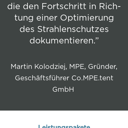
die den Fort­schritt in Rich­
tung einer Op­ti­mie­rung
des Strah­len­schut­zes
dokumentieren.”
Mar­tin Ko­lod­ziej, MPE, Grün­der,
Ge­schäfts­füh­rer Co.MPE.tent
GmbH