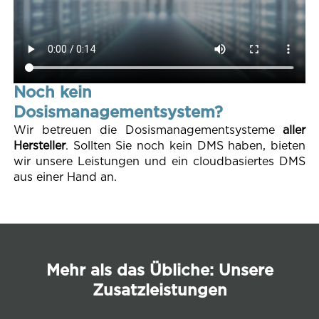
Noch kein
Dosismanagementsystem?
Wir be­treu­en die Dosismanagement­systeme
aller
Her­stel­ler
. Soll­ten Sie noch kein DMS haben, bie­ten
wir un­se­re Leis­tun­gen und ein cloud­ba­sier­tes DMS
aus einer Hand an.
Mehr als das Übliche: Unsere
Zusatzleistungen